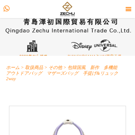


ホーム
>
取扱商品
>
その他
>
包韓国風 新作 多機能
アウトドアバッグ マザーズバッグ 手提げ&リュック
2way