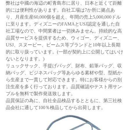
弊社は中國の海辺の町青島市に居り、日本と近くて距離
的には便利性があります。自社工場は
7か所に拠点あ
り、月産生産6
0,
000個を超え、年間の売上5
,
000
,
000ドル
に至ります。ディズニーのFAMAとUSJ認定を通した自
社工場なので、中間業者は一切挟みません。持続的な高
品質サービスを提供するため、ウィゴー、ディズニー、
USJ、スヌーピー、ビームス等ブランドと10年以上長期
的に取り扱っています。(一部が契約上に公開してはいけ
ないとなります。)
リュックサック、手提げバッグ、財布、鉛筆バッグ、収
納バッグ、ビジネスバッグ等あらゆる素材や型、型紙か
ら生産まで一貫して対応できます。特にお客様からの別
注生産を多く行っております。品質確認やテスト用サン
プルを無料で製作発送致します。
品質保証の為に、自社全品検品するとともに、第三社検
品会社に通して
100％検品してから出荷します。